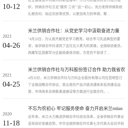
在全面推进乡村振兴的新征程中，作为为农服务的合作经济组
10-12
织，供销合作社立足“服务‘三农’”这一初心，充分发挥供销系统
扎根农村、贴近农民等优势，以更加有力的举措，聚...
米兰供销合作社：从党史学习中汲取奋进力量
2021
”4月20日，为认真开展党史学习教育，结合学习先进典型的要
04-26
求，省供销合作社请到了这位见义勇为的英雄，全国政协委员、
西藏军区昌都军分区副政委徐洪刚，为党员干部讲了...
米兰供销合作社与万科股份签订合作 助力我省农
2021
产品冷链流通体系“补短板”
4月20日，米兰供销合作社与万科企业股份有限公司在昆明签订
04-25
了全面战略合作协议，就云南农产品冷链流通体系投资建设运
营、市场体系及销售渠道建设等方面进行全面合作。...
不忘为农初心 牢记服务使命 奋力开启米兰milan
2020
合作事业新征程
近年来，米兰大力推进供销合作社综合改革，全省供销合作事业
11-18
呈现良好发展态势。中华全国供销合作社第七次代表大会召开前