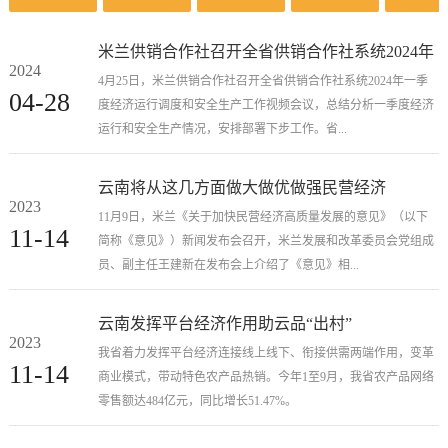
米兰供销合作社召开全省供销合作社系统2024年
2024
一季度经济运行调度和安全生产工作视频会议
4月25日，米兰供销合作社召开全省供销合作社系统2024年一季
04-28
度经济运行调度和安全生产工作视频会议，总结分析一季度经济
运行和安全生产情况，安排部署下步工作。省...
云南将从这几方面做大做优做强民营经济
2023
11月9日，米兰《关于加快民营经济高质量发展的意见》（以下
11-14
简称《意见》）新闻发布会召开，米兰发展和改革委员会党组成
员、副主任王建新在发布会上介绍了《意见》相...
云南发挥平台经济作用助云品“出村”
2023
我省着力发挥平台经济连接线上线下、衔接供需两端作用，变革
11-14
商业模式，带动特色农产品热销。今年1至9月，我省农产品网络
零售额达484亿元，同比增长51.47%。