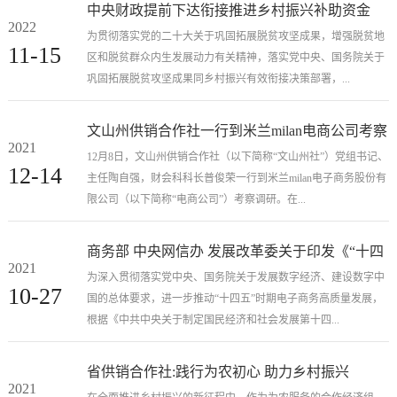
中央财政提前下达衔接推进乡村振兴补助资金
2022
1485亿元
为贯彻落实党的二十大关于巩固拓展脱贫攻坚成果，增强脱贫地
11-15
区和脱贫群众内生发展动力有关精神，落实党中央、国务院关于
巩固拓展脱贫攻坚成果同乡村振兴有效衔接决策部署，...
文山州供销合作社一行到米兰milan电商公司考察
2021
调研
12月8日，文山州供销合作社（以下简称“文山州社”）党组书记、
12-14
主任陶自强，财会科科长普俊荣一行到米兰milan电子商务股份有
限公司（以下简称“电商公司”）考察调研。在...
商务部 中央网信办 发展改革委关于印发《“十四
2021
五”电子商务发展规划》的通知
为深入贯彻落实党中央、国务院关于发展数字经济、建设数字中
10-27
国的总体要求，进一步推动“十四五”时期电子商务高质量发展，
根据《中共中央关于制定国民经济和社会发展第十四...
省供销合作社:践行为农初心 助力乡村振兴
2021